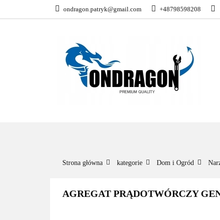
ondragon.patryk@gmail.com
+48798598208
KATEGORIE
WSZYSTKIE KATEGORIE
KATEG
Strona główna
kategorie
Dom i Ogród
Nar
AGREGAT PRĄDOTWÓRCZY GENE