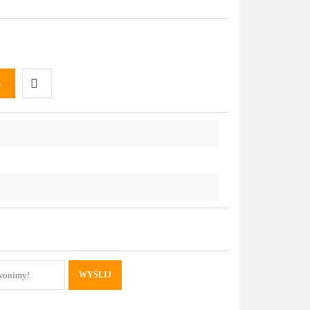
A
Do
przechowalni
WYŚLIJ