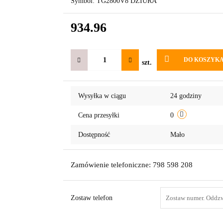
Symbol:
TG2800V8 DZIURA
934.96
DO KOSZYK
szt.
Wysyłka w ciągu
24 godziny
Cena przesyłki
0
Dostępność
Mało
Zamówienie telefoniczne: 798 598 208
Zostaw telefon