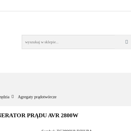
NOWOŚCI
BESTSELLERY
WSZYSTKIE TOWARY
ORIE
NOWOŚCI
BESTSELLERY
WSZYSTKIE TOWARY
zędzia
Agregaty prądotwórcze
RATOR PRĄDU AVR 2800W