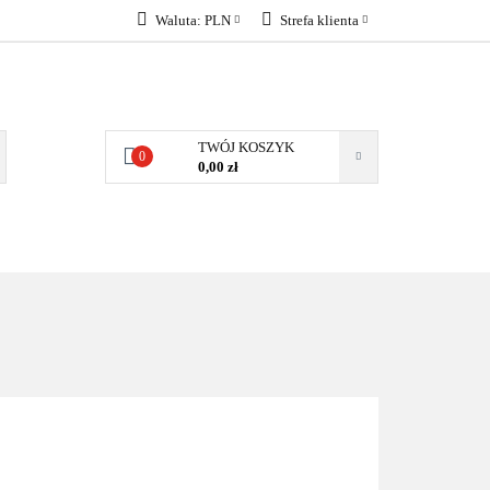
Waluta:
PLN
Strefa klienta
KONTAKT
PLN
Zaloguj się
EUR
Załóż konto
Dodaj zgłoszenie
TWÓJ KOSZYK
0
Zgody cookies
0,00 zł
KONTAKT