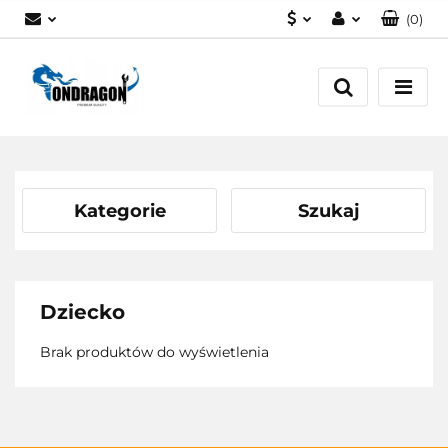
(
0
)
PLN
Zaloguj się
EUR
Załóż konto
Dodaj zgłoszenie
Zgody cookies
Kategorie
Szukaj
Dziecko
Brak produktów do wyświetlenia