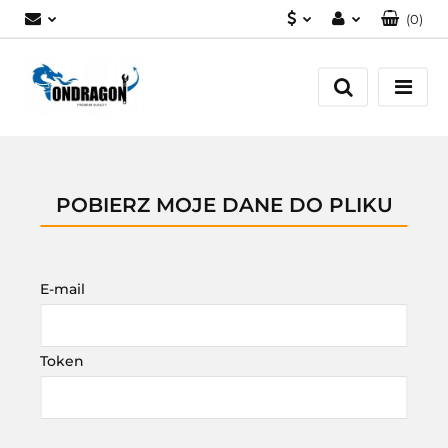
(
0
)
PLN
Zaloguj się
EUR
Załóż konto
Dodaj zgłoszenie
Zgody cookies
POBIERZ MOJE DANE DO PLIKU
E-mail
Token