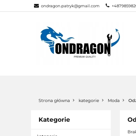
ondragon.patryk@gmail.com
+487985982
KATEGORIE
WSZYSTKIE KATEGORIE
KATEG
Strona główna
kategorie
Moda
Odz
Kategorie
Od
Bra