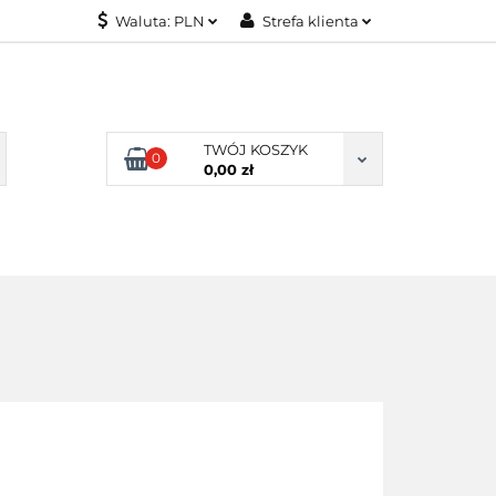
Waluta:
PLN
Strefa klienta
KONTAKT
PLN
Zaloguj się
EUR
Załóż konto
Dodaj zgłoszenie
TWÓJ KOSZYK
0
Zgody cookies
0,00 zł
KONTAKT