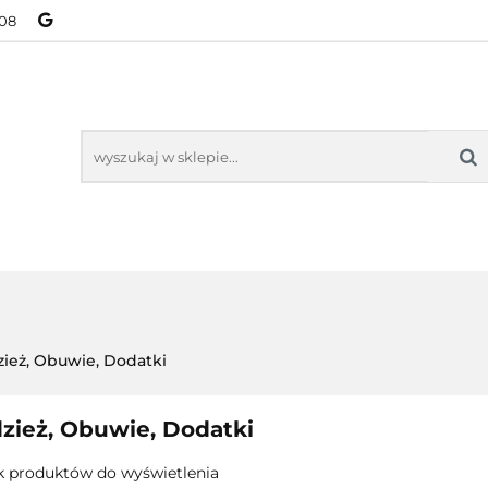
08
NOWOŚCI
BESTSELLERY
WSZYSTKIE TOWARY
ORIE
NOWOŚCI
BESTSELLERY
WSZYSTKIE TOWARY
ież, Obuwie, Dodatki
zież, Obuwie, Dodatki
k produktów do wyświetlenia