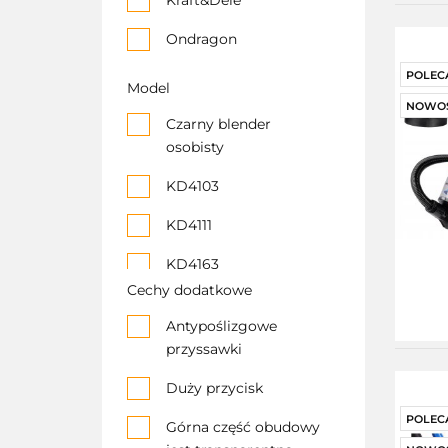
Kraft&Dele
KD5167
Ondragon
MŁYNEK DO
POLEC
Model
MIELENIA KAWY
NOWO
WYDAJNY MOCNY
Czarny blender
osobisty
OD5040
KD4103
Robot Kuchenny
Ręczny 1000W 5
KD4111
Biegów
KD4163
Cechy dodatkowe
KD4182
Antypoślizgowe
Kd5155
przyssawki
KD5165
Duży przycisk
KD5167
POLEC
Górna część obudowy