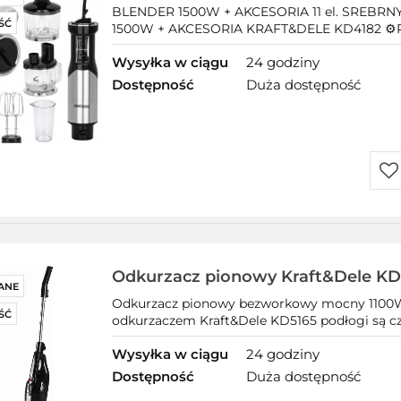
srebrny/szary
BLENDER 1500W + AKCESORIA 11 el. SREBR
ŚĆ
1500W + AKCESORIA KRAFT&DELE KD4182 ⚙️P
Wysyłka w ciągu
24 godziny
Dostępność
Duża dostępność
Do
prz
Odkurzacz pionowy Kraft&Dele KD
ANE
srebrny/szary
Odkurzacz pionowy bezworkowy mocny 1100W 
ŚĆ
odkurzaczem Kraft&Dele KD5165 podłogi są cz
Wysyłka w ciągu
24 godziny
Dostępność
Duża dostępność