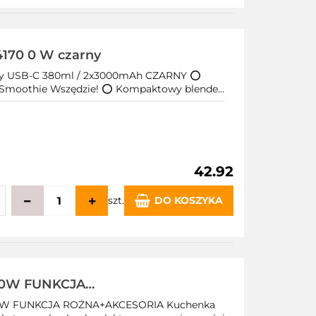
echowalni
4170 0 W czarny
śny USB-C 380ml / 2x3000mAh CZARNY ⭕
Smoothie Wszędzie! ⭕ Kompaktowy blende...
42.92
szt.
DO KOSZYKA
echowalni
50W FUNKCJA
50W FUNKCJA ROŻNA+AKCESORIA Kuchenka