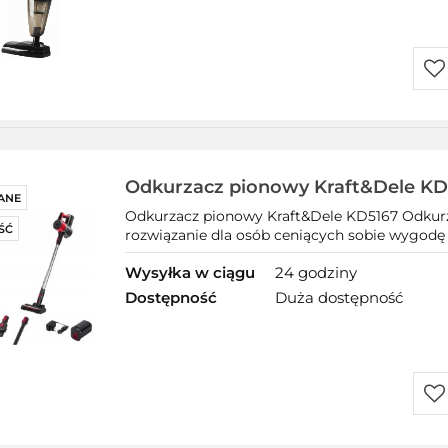
Do
prz
Odkurzacz pionowy Kraft&Dele KD
ANE
Odkurzacz pionowy Kraft&Dele KD5167 Odkurz
ŚĆ
rozwiązanie dla osób ceniących sobie wygodę i 
Wysyłka w ciągu
24 godziny
Dostępność
Duża dostępność
Do