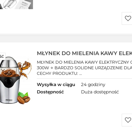
Do
prz
MŁYNEK DO MIELENIA KAWY ELE
ŚĆ
ORZECHÓW PRZYPRAW GRINDER
MŁYNEK DO MIELENIA KAWY ELEKTRYCZN
300W ⭐ BARDZO SOLIDNE URZĄDZENIE DLA
CECHY PRODUKTU: ...
Wysyłka w ciągu
24 godziny
Dostępność
Duża dostępność