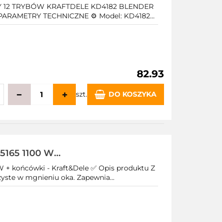
NY 12 TRYBÓW KRAFTDELE KD4182 BLENDER
ARAMETRY TECHNICZNE ⚙️ Model: KD4182...
82.93
szt.
DO KOSZYKA
echowalni
5165 1100 W
+ końcówki - Kraft&Dele ✅ Opis produktu Z
yste w mgnieniu oka. Zapewnia...