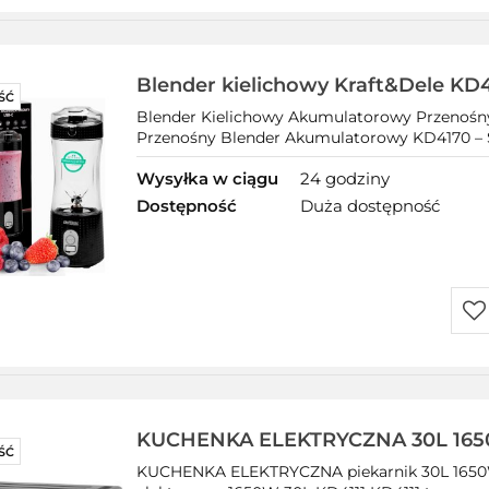
Do
prz
Blender kielichowy Kraft&Dele KD
ŚĆ
Blender Kielichowy Akumulatorowy Przeno
Przenośny Blender Akumulatorowy KD4170 – 
Wysyłka w ciągu
24 godziny
Dostępność
Duża dostępność
Do
prz
KUCHENKA ELEKTRYCZNA 30L 16
ŚĆ
ROŻNA+AKCESORIA
KUCHENKA ELEKTRYCZNA piekarnik 30L 16