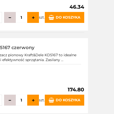
46.34
szt.
DO KOSZYKA
echowalni
5167 czerwony
acz pionowy Kraft&Dele KD5167 to idealne
efektywność sprzątania. Zasilany ...
174.80
szt.
DO KOSZYKA