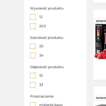
bezpieczeństwa
Wysokość produktu
Tryb pracy
12
pulsacyjnej
NOWO
20.5
Tryb Turbo, 5
poziomów prędkości,
Szerokość produktu
Duża moc
20
trzepaczka
34
Głębokość produktu
10
33
Przeznaczenie
NOWO
mielenie kawy