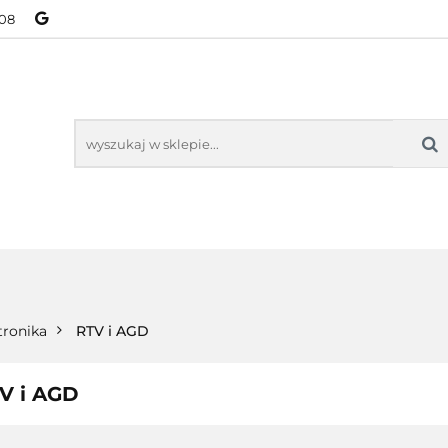
08
NOWOŚCI
BESTSELLERY
WSZYSTKIE TOWARY
ORIE
NOWOŚCI
BESTSELLERY
WSZYSTKIE TOWARY
tronika
RTV i AGD
V i AGD