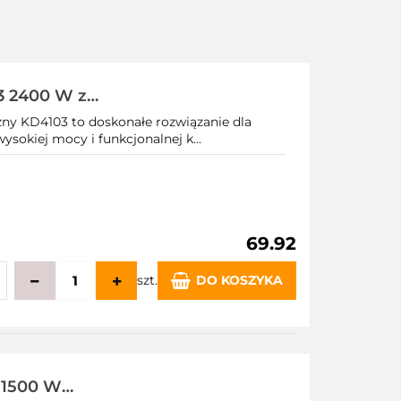
03 2400 W z
czny KD4103 to doskonałe rozwiązanie dla
ysokiej mocy i funkcjonalnej k...
69.92
szt.
DO KOSZYKA
echowalni
 1500 W