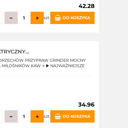
42.28
szt.
DO KOSZYKA
echowalni
KTRYCZNY
 MOCNY 300W
Y ORZECHÓW PRZYPRAW GRINDER MOCNY
 MIŁOŚNIKÓW KAW ⭐ ▶️ NAJWAŻNIEJSZE
34.96
szt.
DO KOSZYKA