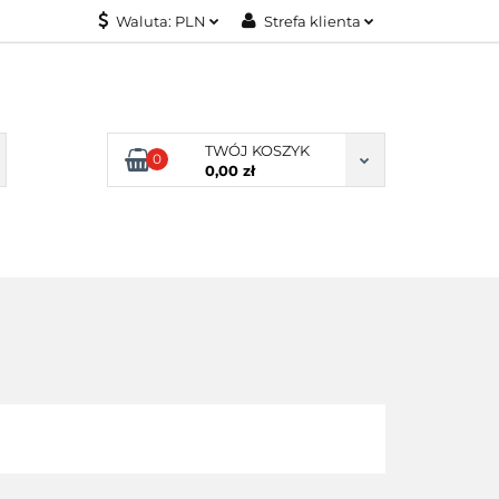
Waluta:
PLN
Strefa klienta
KONTAKT
PLN
Zaloguj się
EUR
Załóż konto
Dodaj zgłoszenie
TWÓJ KOSZYK
0
Zgody cookies
0,00 zł
KONTAKT