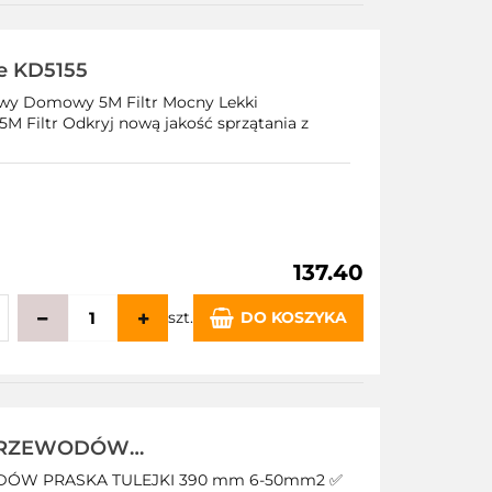
echowalni
e KD5155
wy Domowy 5M Filtr Mocny Lekki
Filtr Odkryj nową jakość sprzątania z
137.40
szt.
DO KOSZYKA
echowalni
 PRZEWODÓW
2 PRO
ÓW PRASKA TULEJKI 390 mm 6-50mm2 ✅