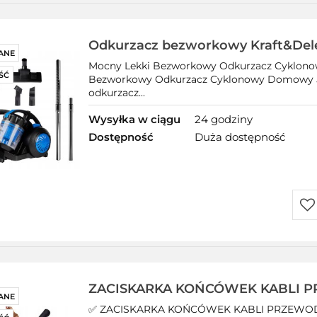
prz
Odkurzacz bezworkowy Kraft&Del
ANE
Mocny Lekki Bezworkowy Odkurzacz Cyklono
ŚĆ
Bezworkowy Odkurzacz Cyklonowy Domowy 5M 
odkurzacz...
Wysyłka w ciągu
24 godziny
Dostępność
Duża dostępność
Do
prz
ZACISKARKA KOŃCÓWEK KABLI
ANE
PRASKA TULEJKI 390 mm 6-50mm
✅ ZACISKARKA KOŃCÓWEK KABLI PRZEWOD