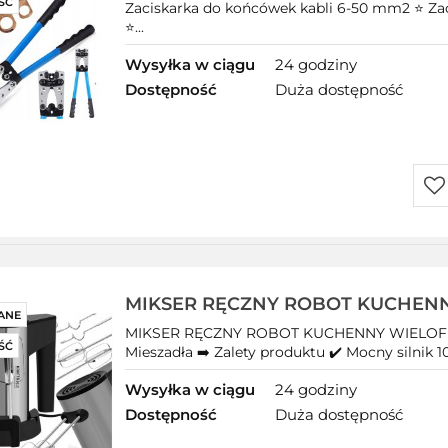
ŚĆ
Zaciskarka do końcówek kabli 6-50 mm2 ⭐ Za
⭐...
Wysyłka w ciągu
24 godziny
Dostępność
Duża dostępność
Do
prz
MIKSER RĘCZNY ROBOT KUCHEN
ANE
WIELOFUNKCYJNY 1000W TURBO
MIKSER RĘCZNY ROBOT KUCHENNY WIELOF
ŚĆ
Mieszadła
Mieszadła ➡️ Zalety produktu ✔️ Mocny silnik 10
Wysyłka w ciągu
24 godziny
Dostępność
Duża dostępność