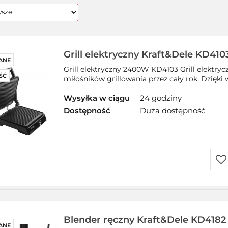
Grill elektryczny Kraft&Dele KD41
ANE
regulacją i odprowadzaniem
Grill elektryczny 2400W KD4103 Grill elektry
ŚĆ
miłośników grillowania przez cały rok. Dzięki w
Wysyłka w ciągu
24 godziny
Dostępność
Duża dostępność
Do
prz
Blender ręczny Kraft&Dele KD4182
ANE