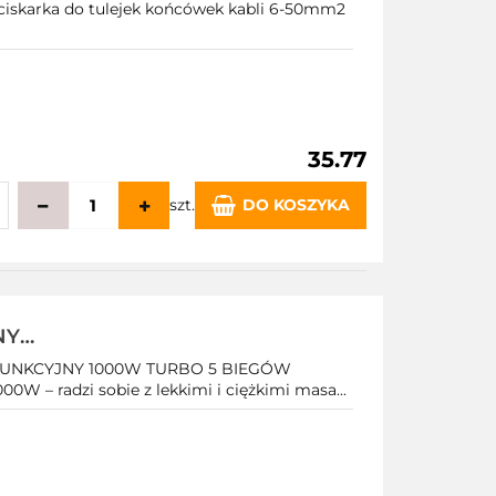
ciskarka do tulejek końcówek kabli 6-50mm2
35.77
szt.
DO KOSZYKA
echowalni
NY
 5 BIEGÓW
UNKCYJNY 1000W TURBO 5 BIEGÓW
00W – radzi sobie z lekkimi i ciężkimi masa...