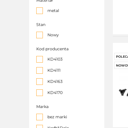
Materiał
metal
Stan
Nowy
Kod producenta
POLEC
KD4103
NOWO
KD4111
KD4163
KD4170
KD4182
Marka
Kd5155
bez marki
KD5165