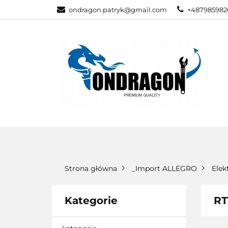
ondragon.patryk@gmail.com
+487985982
KATEGORIE
WSZYSTKIE KATEGORIE
KATEG
Strona główna
_Import ALLEGRO
Elek
Kategorie
RT