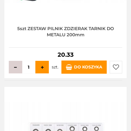
5szt ZESTAW PILNIK ZDZIERAK TARNIK DO
METALU 200mm
20.33
szt.
DO KOSZYKA
Do
przecho