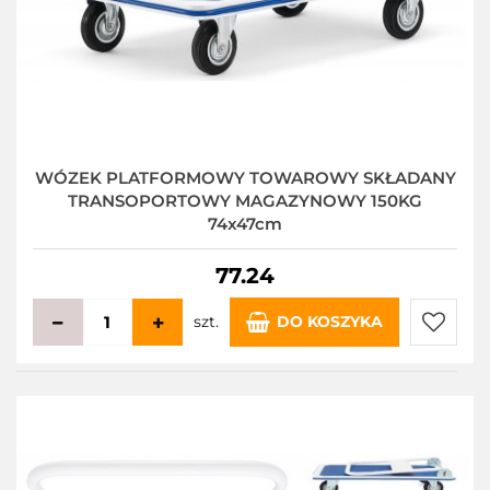
WÓZEK PLATFORMOWY TOWAROWY SKŁADANY
TRANSOPORTOWY MAGAZYNOWY 150KG
74x47cm
77.24
szt.
DO KOSZYKA
Do
przecho