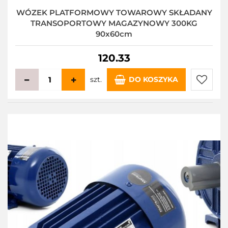
WÓZEK PLATFORMOWY TOWAROWY SKŁADANY
TRANSOPORTOWY MAGAZYNOWY 300KG
90x60cm
120.33
szt.
DO KOSZYKA
Do
przecho