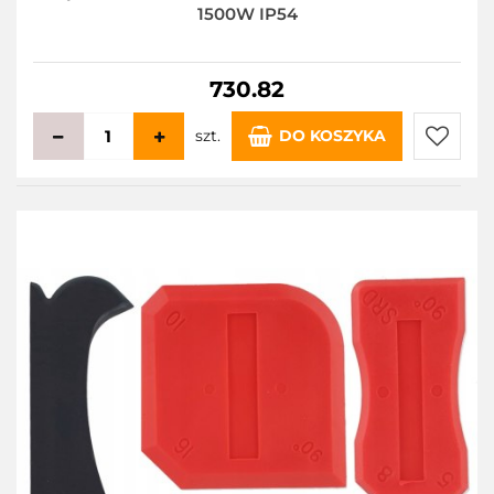
1500W IP54
730.82
szt.
DO KOSZYKA
Do
przecho