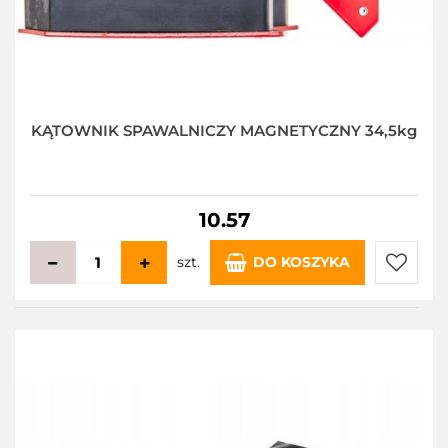
KĄTOWNIK SPAWALNICZY MAGNETYCZNY 34,5kg
10.57
szt.
DO KOSZYKA
Do
przecho