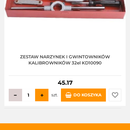
ZESTAW NARZYNEK I GWINTOWNIKÓW
KALIBROWNIKÓW 32el KD10090
45.17
szt.
DO KOSZYKA
Do
przecho