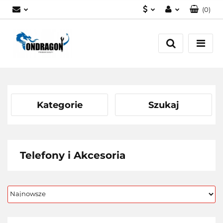
(
0
)
PLN
Zaloguj się
EUR
Załóż konto
Dodaj zgłoszenie
Zgody cookies
Kategorie
Szukaj
Telefony i Akcesoria