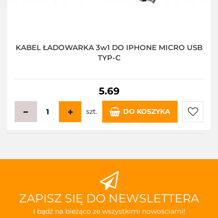
KABEL ŁADOWARKA 3w1 DO IPHONE MICRO USB
TYP-C
5.69
szt.
DO KOSZYKA
Do
przecho
ZAPISZ SIĘ DO NEWSLETTERA
I bądź na bieżąco ze wszystkimi nowościami!