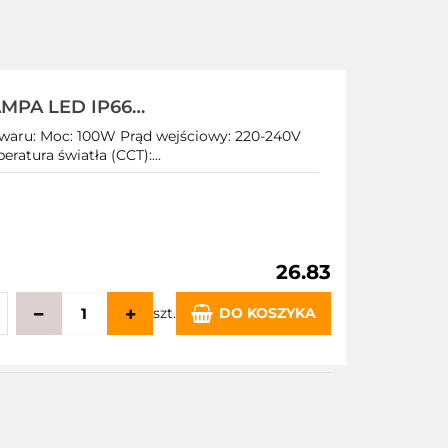
MPA LED IP66
owaru: Moc: 100W Prąd wejściowy: 220-240V
atura światła (CCT):...
26.83
szt.
DO KOSZYKA
echowalni