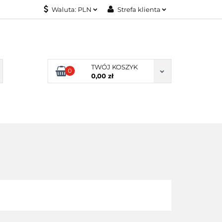
Waluta:
PLN
Strefa klienta
KONTAKT
PLN
Zaloguj się
EUR
Załóż konto
Dodaj zgłoszenie
TWÓJ KOSZYK
0
Zgody cookies
0,00 zł
KONTAKT