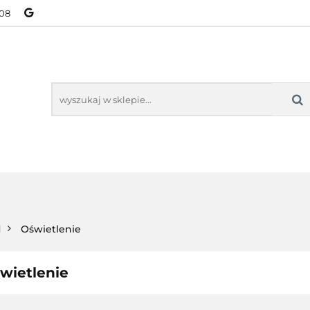
08
NOWOŚCI
BESTSELLERY
WSZYSTKIE TOWARY
ORIE
NOWOŚCI
BESTSELLERY
WSZYSTKIE TOWARY
d
Oświetlenie
wietlenie