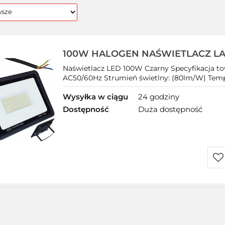
100W HALOGEN NAŚWIETLACZ LA
REFLEKTOR
Naświetlacz LED 100W Czarny Specyfikacja t
AC50/60Hz Strumień świetlny: (80lm/W) Temper
Wysyłka w ciągu
24 godziny
Dostępność
Duża dostępność
Do
prz