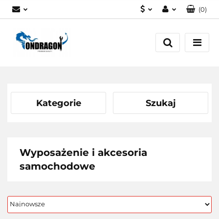
(
0
)
PLN
Zaloguj się
EUR
Załóż konto
Dodaj zgłoszenie
Zgody cookies
Kategorie
Szukaj
Wyposażenie i akcesoria
samochodowe