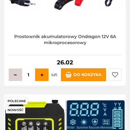
Prostownik akumulatorowy Ondragon 12V 6A
mikroprocesorowy
26.02
szt.
DO KOSZYKA
Do
przecho
POLECANE
NOWOŚĆ