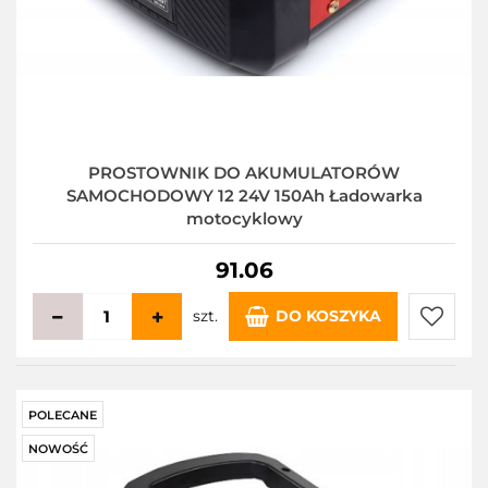
PROSTOWNIK DO AKUMULATORÓW
SAMOCHODOWY 12 24V 150Ah Ładowarka
motocyklowy
91.06
szt.
DO KOSZYKA
Do
przecho
POLECANE
NOWOŚĆ