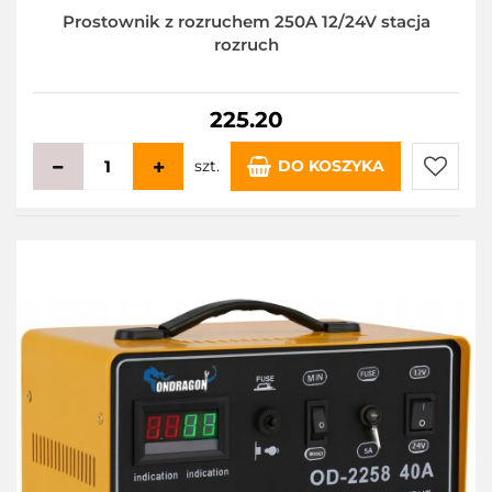
Prostownik z rozruchem 250A 12/24V stacja
rozruch
225.20
szt.
DO KOSZYKA
Do
przecho