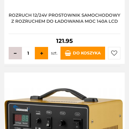
ROZRUCH 12/24V PROSTOWNIK SAMOCHODOWY
Z ROZRUCHEM DO ŁADOWANIA MOC 140A LCD
121.95
szt.
DO KOSZYKA
Do
przecho