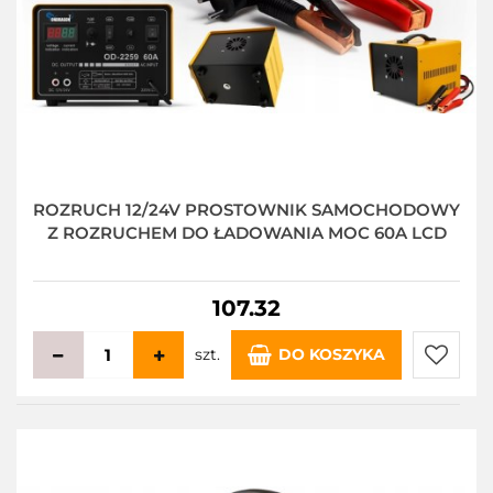
ROZRUCH 12/24V PROSTOWNIK SAMOCHODOWY
Z ROZRUCHEM DO ŁADOWANIA MOC 60A LCD
107.32
szt.
DO KOSZYKA
Do
przecho