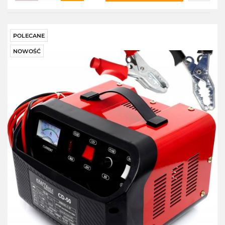
Do
przecho
POLECANE
NOWOŚĆ