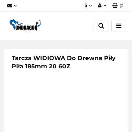
(
0
)
PLN
Zaloguj się
EUR
Załóż konto
Dodaj zgłoszenie
Zgody cookies
Tarcza WIDIOWA Do Drewna Piły
Piła 185mm 20 60Z