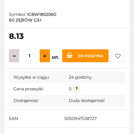
Symbol:
ICBW1852060
60 ZĘBÓW G5+
8.13
DO KOSZYKA
szt.
Do
Wysyłka w ciągu
24 godziny
przecho
Cena przesyłki
0
Dostępność
Duża dostępność
EAN
5050947538727