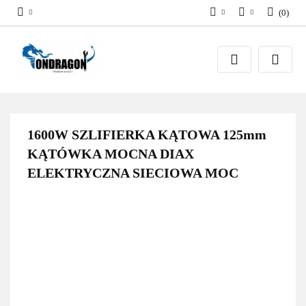
(
0
)
PLN
Zaloguj się
EUR
Załóż konto
Dodaj zgłoszenie
Zgody cookies
1600W SZLIFIERKA KĄTOWA 125mm
KĄTÓWKA MOCNA DIAX
ELEKTRYCZNA SIECIOWA MOC