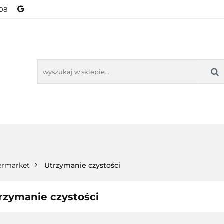
08
NOWOŚCI
BESTSELLERY
WSZYSTKIE TOWARY
ORIE
NOWOŚCI
BESTSELLERY
WSZYSTKIE TOWARY
ermarket
Utrzymanie czystości
rzymanie czystości