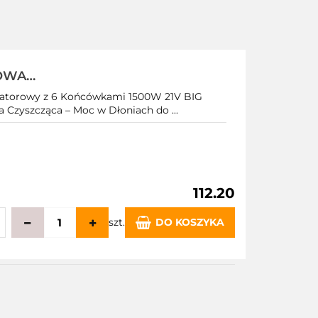
OWA
POSADZKI
latorowy z 6 Końcówkami 1500W 21V BIG
 Czyszcząca – Moc w Dłoniach do ...
112.20
szt.
DO KOSZYKA
echowalni