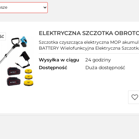
ELEKTRYCZNA SZCZOTKA OBROT
ŚĆ
SZOROWARKA AKUMULATOROWA 
Szczotka czyszcząca elektryczna MOP akumu
DYWAN TARAS
BATTERY Wielofunkcyjna Elektryczna Szczotka
Wysyłka w ciągu
24 godziny
Dostępność
Duża dostępność
Do
prz