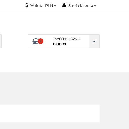
Waluta:
PLN
Strefa klienta
KONTAKT
PLN
Zaloguj się
EUR
Załóż konto
Dodaj zgłoszenie
TWÓJ KOSZYK
0
Zgody cookies
0,00 zł
KONTAKT