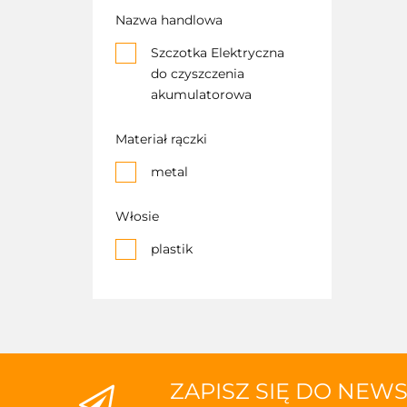
do usuwania sierści
Nazwa handlowa
do żaluzji
Szczotka Elektryczna
do czyszczenia
akumulatorowa
Materiał rączki
metal
Włosie
plastik
ZAPISZ SIĘ DO NEW