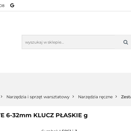
08
NOWOŚCI
BESTSELLERY
WSZYSTKIE TOWARY
ORIE
NOWOŚCI
BESTSELLERY
WSZYSTKIE TOWARY
Narzędzia i sprzęt warsztatowy
Narzędzia ręczne
Zest
E 6-32mm KLUCZ PŁASKIE g