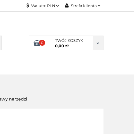
Waluta:
PLN
Strefa klienta
KONTAKT
PLN
Zaloguj się
EUR
Załóż konto
Dodaj zgłoszenie
TWÓJ KOSZYK
0
Zgody cookies
0,00 zł
KONTAKT
awy narzędzi