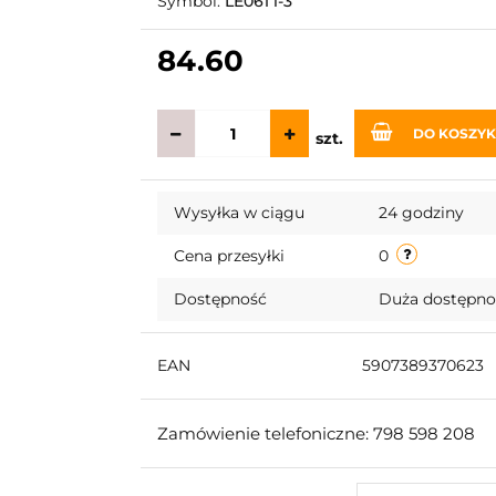
Symbol:
LE061 i-3
84.60
DO KOSZY
szt.
Wysyłka w ciągu
24 godziny
Cena przesyłki
0
Dostępność
Duża dostępn
EAN
5907389370623
Zamówienie telefoniczne: 798 598 208