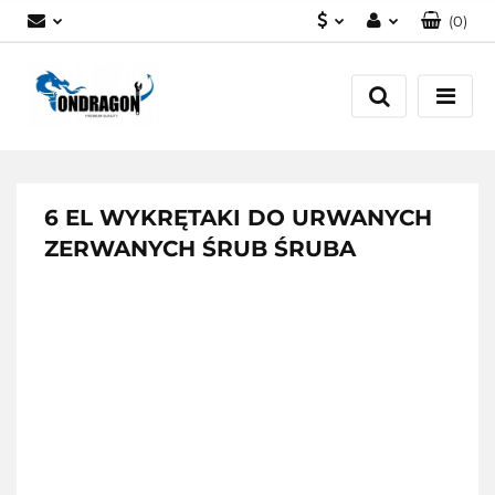
(
0
)
PLN
Zaloguj się
EUR
Załóż konto
Dodaj zgłoszenie
Zgody cookies
6 EL WYKRĘTAKI DO URWANYCH
ZERWANYCH ŚRUB ŚRUBA