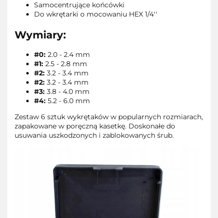
Samocentrujące końcówki
Do wkrętarki o mocowaniu HEX 1/4''
Wymiary:
#0:
2.0 - 2.4 mm
#1:
2.5 - 2.8 mm
#2:
3.2 - 3.4 mm
#2:
3.2 - 3.4 mm
#3:
3.8 - 4.0 mm
#4:
5.2 - 6.0 mm
Zestaw 6 sztuk wykrętaków w popularnych rozmiarach,
zapakowane w poręczną kasetkę. Doskonałe do
usuwania uszkodzonych i zablokowanych śrub.