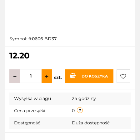
Symbol:
ft0606 BD37
12.20
DO KOSZYKA
szt.
Do
Wysyłka w ciągu
24 godziny
przecho
Cena przesyłki
0
Dostępność
Duża dostępność