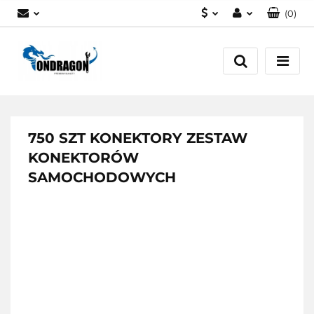
(
0
)
PLN
Zaloguj się
EUR
Załóż konto
Dodaj zgłoszenie
Zgody cookies
750 SZT KONEKTORY ZESTAW
KONEKTORÓW
SAMOCHODOWYCH