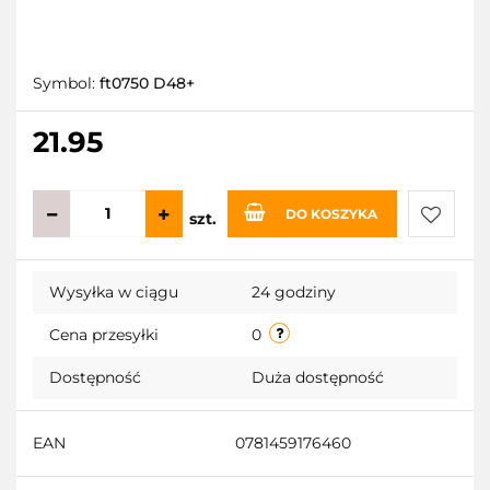
Symbol:
ft0750 D48+
21.95
DO KOSZYKA
szt.
Do
Wysyłka w ciągu
24 godziny
przecho
Cena przesyłki
0
Dostępność
Duża dostępność
EAN
0781459176460