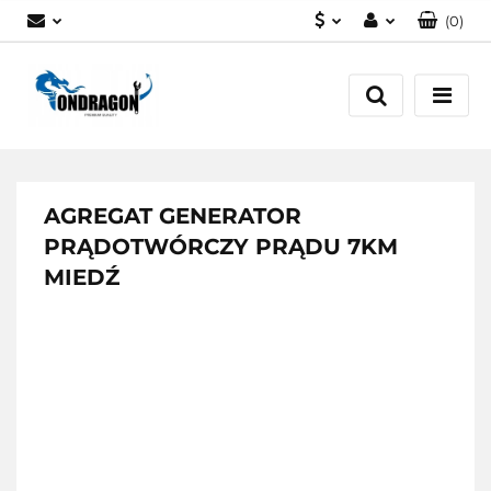
(
0
)
PLN
Zaloguj się
EUR
Załóż konto
Dodaj zgłoszenie
Zgody cookies
AGREGAT GENERATOR
PRĄDOTWÓRCZY PRĄDU 7KM
MIEDŹ