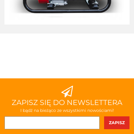
ZAPISZ SIĘ DO NEWSLETTERA
I bądź na bieżąco ze wszystkimi nowościami!