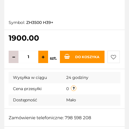
Symbol:
ZH3500 H39+
1900.00
DO KOSZYKA
szt.
Do
Wysyłka w ciągu
24 godziny
przecho
Cena przesyłki
0
Dostępność
Mało
Zamówienie telefoniczne: 798 598 208