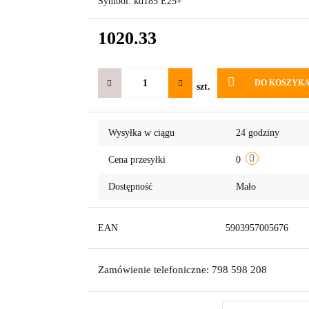
Symbol:
kd185 E25+
1020.33
DO KOSZYK
szt.
Wysyłka w ciągu
24 godziny
Cena przesyłki
0
Dostępność
Mało
EAN
5903957005676
Zamówienie telefoniczne: 798 598 208