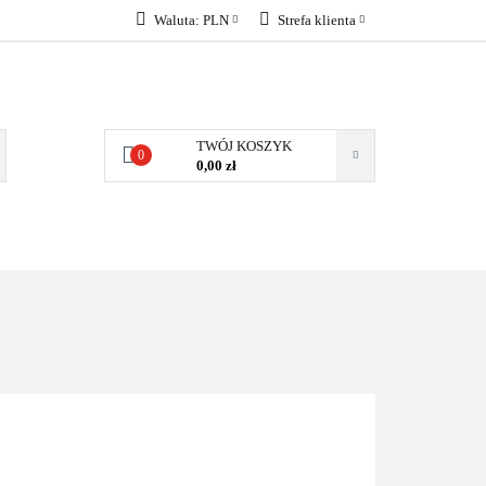
Waluta:
PLN
Strefa klienta
KONTAKT
PLN
Zaloguj się
EUR
Załóż konto
Dodaj zgłoszenie
TWÓJ KOSZYK
0
Zgody cookies
0,00 zł
KONTAKT