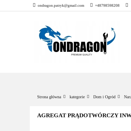
ondragon.patryk@gmail.com
+48798598208
KATEGORIE
WSZYSTKIE KATEGORIE
KATEG
Strona główna
kategorie
Dom i Ogród
Nar
AGREGAT PRĄDOTWÓRCZY INW