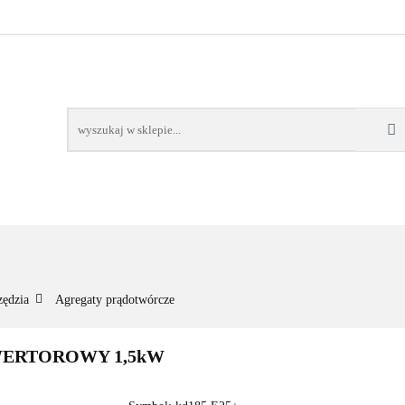
NOWOŚCI
BESTSELLERY
WSZYSTKIE TOWARY
ORIE
NOWOŚCI
BESTSELLERY
WSZYSTKIE TOWARY
zędzia
Agregaty prądotwórcze
ERTOROWY 1,5kW