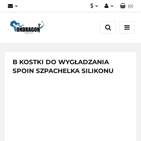
(
0
)
PLN
Zaloguj się
EUR
Załóż konto
Dodaj zgłoszenie
Zgody cookies
B KOSTKI DO WYGŁADZANIA
SPOIN SZPACHELKA SILIKONU