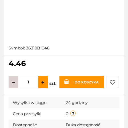
Symbol:
36310B C46
4.46
DO KOSZYKA
szt.
Do
Wysyłka w ciągu
24 godziny
przecho
Cena przesyłki
0
Dostępność
Duża dostępność