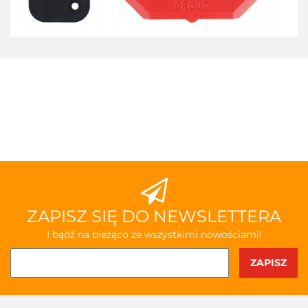
ZAPISZ SIĘ DO NEWSLETTERA
I bądź na bieżąco ze wszystkimi nowościami!