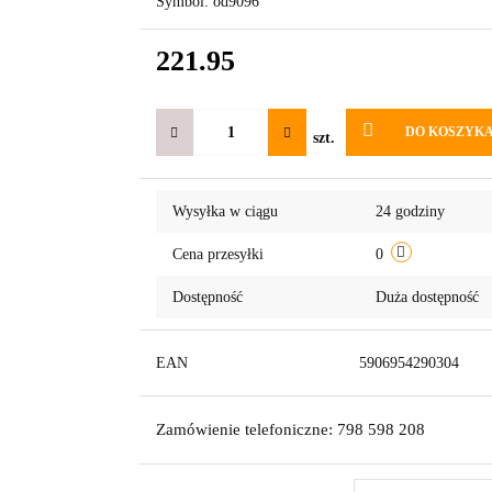
Symbol:
od9096
221.95
DO KOSZYK
szt.
Wysyłka w ciągu
24 godziny
Cena przesyłki
0
Dostępność
Duża dostępność
EAN
5906954290304
Zamówienie telefoniczne: 798 598 208