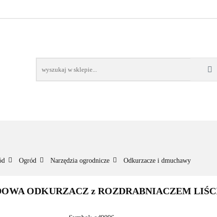
NOWOŚCI
BESTSELLERY
WSZYSTKIE TOWARY
ORIE
NOWOŚCI
BESTSELLERY
WSZYSTKIE TOWARY
ód
Ogród
Narzędzia ogrodnicze
Odkurzacze i dmuchawy
WA ODKURZACZ z ROZDRABNIACZEM LIŚCI