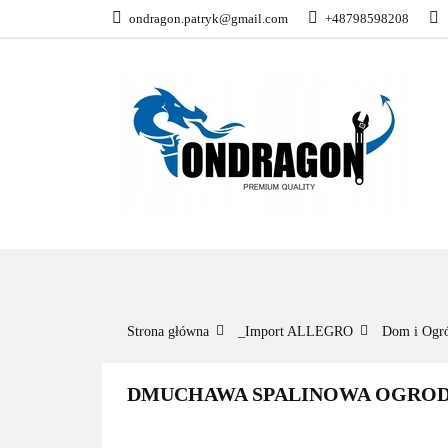
ondragon.patryk@gmail.com
+48798598208
KATEGORIE
WSZYSTKIE KATEGORIE
KATEG
Strona główna
_Import ALLEGRO
Dom i Ogr
DMUCHAWA SPALINOWA OGRODO