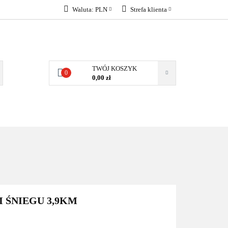
Waluta:
PLN
Strefa klienta
KONTAKT
PLN
Zaloguj się
EUR
Załóż konto
Dodaj zgłoszenie
TWÓJ KOSZYK
0
Zgody cookies
0,00 zł
KONTAKT
 ŚNIEGU 3,9KM