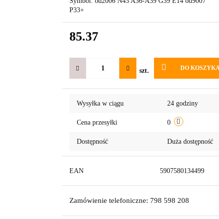
Symbol:
od2006 N43 A36-A39 G39 E14 od9007
P33+
85.37
DO KOSZYK
szt.
Wysyłka w ciągu
24 godziny
Cena przesyłki
0
Dostępność
Duża dostępność
EAN
5907580134499
Zamówienie telefoniczne: 798 598 208