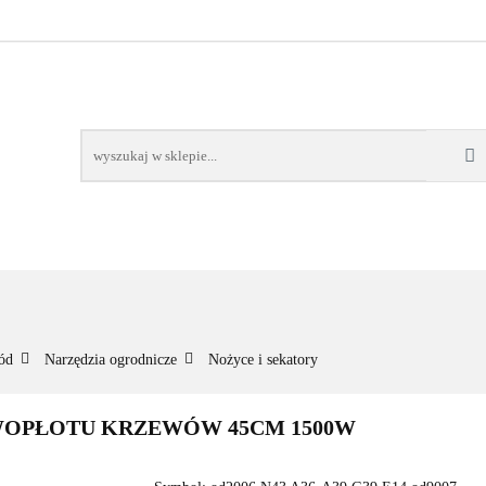
NOWOŚCI
BESTSELLERY
WSZYSTKIE TOWARY
ORIE
NOWOŚCI
BESTSELLERY
WSZYSTKIE TOWARY
ód
Narzędzia ogrodnicze
Nożyce i sekatory
WOPŁOTU KRZEWÓW 45CM 1500W