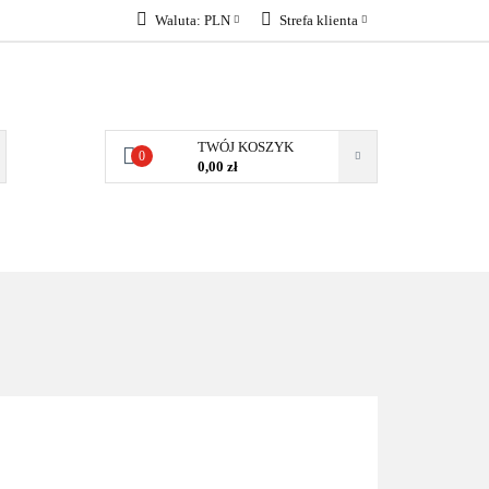
Waluta:
PLN
Strefa klienta
KONTAKT
PLN
Zaloguj się
EUR
Załóż konto
Dodaj zgłoszenie
TWÓJ KOSZYK
0
Zgody cookies
0,00 zł
KONTAKT