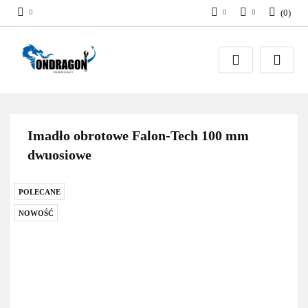
(
0
)
PLN
Zaloguj się
EUR
Załóż konto
Dodaj zgłoszenie
Zgody cookies
Imadło obrotowe Falon-Tech 100 mm
dwuosiowe
POLECANE
NOWOŚĆ