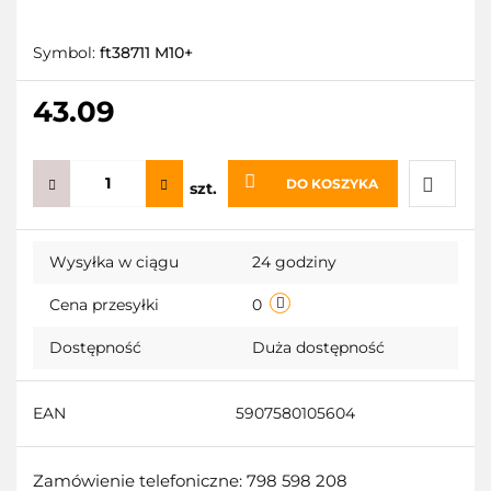
Symbol:
ft38711 M10+
43.09
DO KOSZYKA
szt.
Do
Wysyłka w ciągu
24 godziny
przecho
Cena przesyłki
0
Dostępność
Duża dostępność
EAN
5907580105604
Zamówienie telefoniczne: 798 598 208