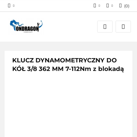
(
0
)
Zaloguj się
PLN
Załóż konto
EUR
Dodaj zgłoszenie
Zgody cookies
KLUCZ DYNAMOMETRYCZNY DO
KÓŁ 3/8 362 MM 7-112Nm z blokadą