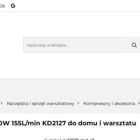
08
NOWOŚCI
BESTSELLERY
WSZYSTKIE TOWARY
ORIE
NOWOŚCI
BESTSELLERY
WSZYSTKIE TOWARY
Narzędzia i sprzęt warsztatowy
Kompresory i akcesoria
0W 155L/min KD2127 do domu i warsztatu