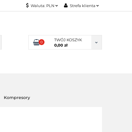
Waluta:
PLN
Strefa klienta
KONTAKT
PLN
Zaloguj się
EUR
Załóż konto
Dodaj zgłoszenie
TWÓJ KOSZYK
0
Zgody cookies
0,00 zł
KONTAKT
Kompresory