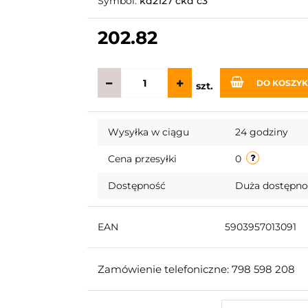
Symbol:
kd2127 ckd c3
202.82
DO KOSZY
szt.
Wysyłka w ciągu
24 godziny
Cena przesyłki
0
Dostępność
Duża dostępn
EAN
5903957013091
Zamówienie telefoniczne: 798 598 208