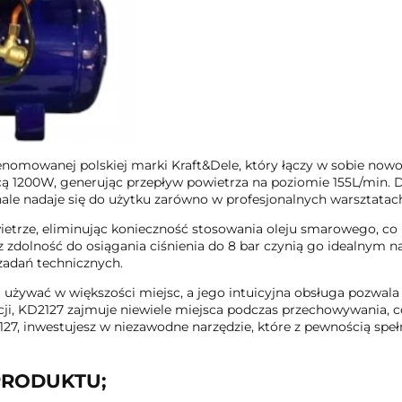
nomowanej polskiej marki Kraft&Dele, który łączy w sobie nowo
mocą 1200W, generując przepływ powietrza na poziomie 155L/mi
onale nadaje się do użytku zarówno w profesjonalnych warsztata
trze, eliminując konieczność stosowania oleju smarowego, co p
z zdolność do osiągania ciśnienia do 8 bar czynią go idealnym
zadań technicznych.
żywać w większości miejsc, a jego intuicyjna obsługa pozwala n
ji, KD2127 zajmuje niewiele miejsca podczas przechowywania, c
7, inwestujesz w niezawodne narzędzie, które z pewnością speł
PRODUKTU;