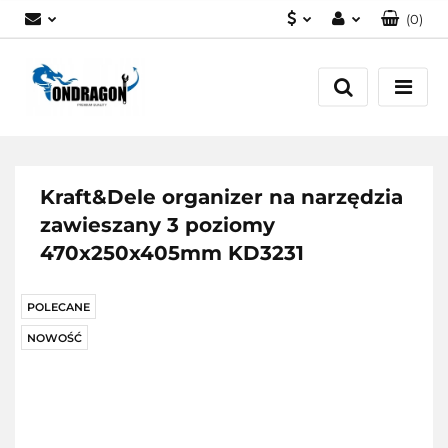
(
0
)
PLN
Zaloguj się
EUR
Załóż konto
Dodaj zgłoszenie
Zgody cookies
Kraft&Dele organizer na narzędzia
zawieszany 3 poziomy
470x250x405mm KD3231
POLECANE
NOWOŚĆ