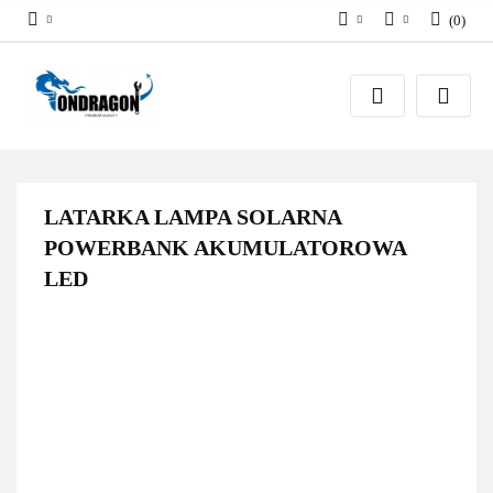
(
0
)
PLN
Zaloguj się
EUR
Załóż konto
Dodaj zgłoszenie
Zgody cookies
LATARKA LAMPA SOLARNA
POWERBANK AKUMULATOROWA
LED