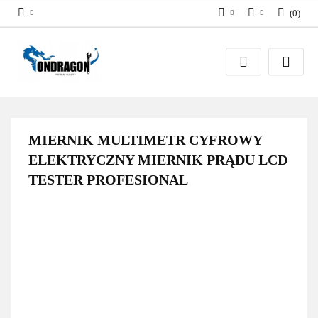
(
0
)
PLN
Zaloguj się
EUR
Załóż konto
Dodaj zgłoszenie
Zgody cookies
MIERNIK MULTIMETR CYFROWY
ELEKTRYCZNY MIERNIK PRĄDU LCD
TESTER PROFESIONAL