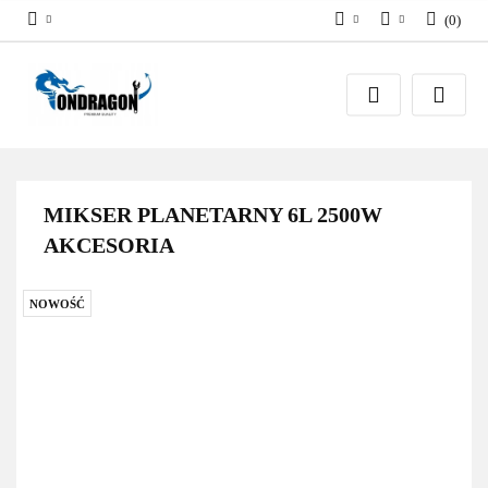
(
0
)
PLN
Zaloguj się
EUR
Załóż konto
Dodaj zgłoszenie
Zgody cookies
MIKSER PLANETARNY 6L 2500W
AKCESORIA
NOWOŚĆ