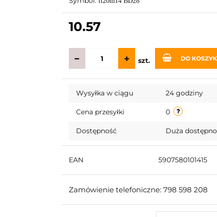
Symbol:
ft20m14 BD28
10.57
DO KOSZY
szt.
Wysyłka w ciągu
24 godziny
Cena przesyłki
0
Dostępność
Duża dostępn
EAN
5907580101415
Zamówienie telefoniczne: 798 598 208