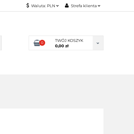
Waluta:
PLN
Strefa klienta
KONTAKT
PLN
Zaloguj się
EUR
Załóż konto
Dodaj zgłoszenie
TWÓJ KOSZYK
0
Zgody cookies
0,00 zł
KONTAKT