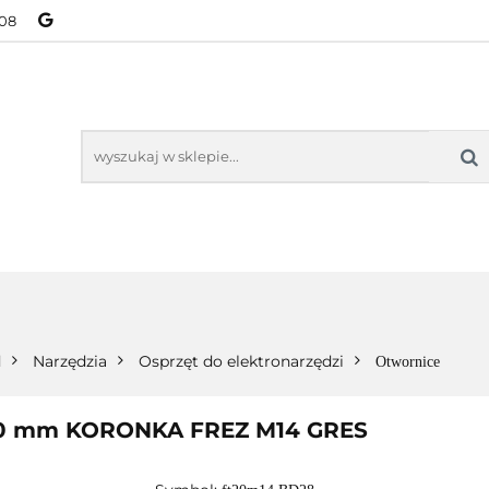
08
NOWOŚCI
BESTSELLERY
WSZYSTKIE TOWARY
ORIE
NOWOŚCI
BESTSELLERY
WSZYSTKIE TOWARY
d
Narzędzia
Osprzęt do elektronarzędzi
Otwornice
 mm KORONKA FREZ M14 GRES