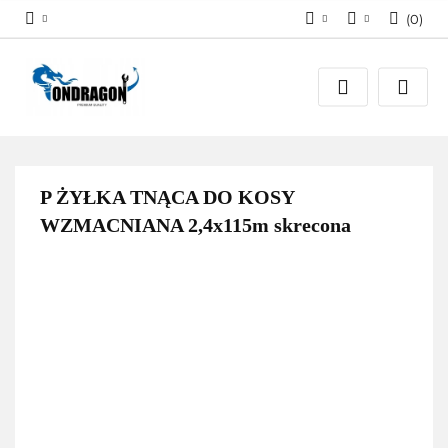
(
0
)
Zaloguj się
PLN
Załóż konto
EUR
Dodaj zgłoszenie
Zgody cookies
P ŻYŁKA TNĄCA DO KOSY
WZMACNIANA 2,4x115m skrecona