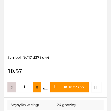
Symbol:
ftc117 d37 i d44
10.57
DO KOSZYKA
szt.
Do
Wysyłka w ciągu
24 godziny
przechow