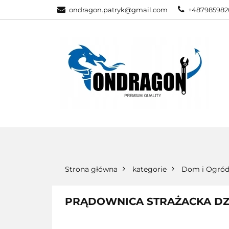
ondragon.patryk@gmail.com
+487985982
KATEGORIE
WSZYSTKIE KATEGORIE
KATEG
Strona główna
kategorie
Dom i Ogró
PRĄDOWNICA STRAŻACKA DZI