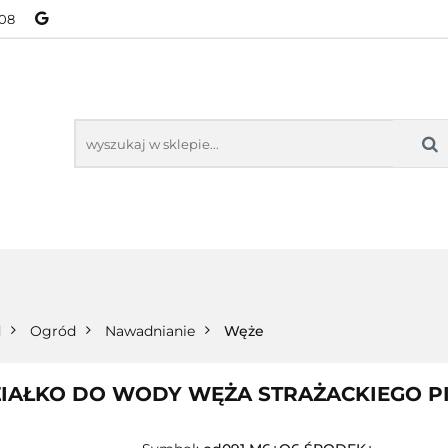
08
NOWOŚCI
BESTSELLERY
WSZYSTKIE TOWARY
ORIE
NOWOŚCI
BESTSELLERY
WSZYSTKIE TOWARY
d
Ogród
Nawadnianie
Węże
AŁKO DO WODY WĘŻA STRAŻACKIEGO PIS