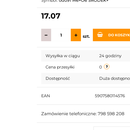
Symbol:
od091 M6+O6 ŚRODEK+
17.07
DO KOSZY
szt.
Wysyłka w ciągu
24 godziny
Cena przesyłki
0
Dostępność
Duża dostępn
EAN
5907580114576
Zamówienie telefoniczne: 798 598 208