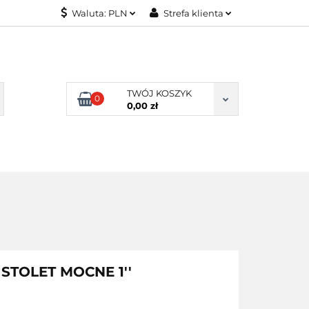
Waluta:
PLN
Strefa klienta
KONTAKT
PLN
Zaloguj się
EUR
Załóż konto
Dodaj zgłoszenie
TWÓJ KOSZYK
0
Zgody cookies
0,00 zł
KONTAKT
TOLET MOCNE 1''