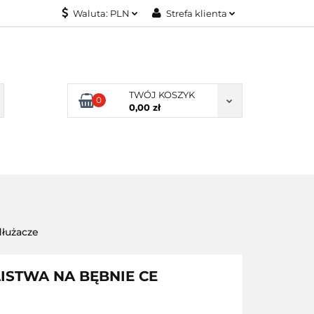
Waluta:
PLN
Strefa klienta
KONTAKT
PLN
Zaloguj się
EUR
Załóż konto
Dodaj zgłoszenie
TWÓJ KOSZYK
0
Zgody cookies
0,00 zł
KONTAKT
dłużacze
STWA NA BĘBNIE CE