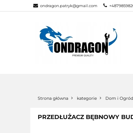
ondragon.patryk@gmail.com
+487985982
KATEGORIE
WSZYSTKIE KATEGORIE
KATEG
Strona główna
kategorie
Dom i Ogró
PRZEDŁUŻACZ BĘBNOWY BUDO