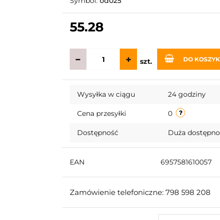
Symbol:
od025
55.28
DO KOSZY
szt.
Wysyłka w ciągu
24 godziny
Cena przesyłki
0
Dostępność
Duża dostępn
EAN
6957581610057
Zamówienie telefoniczne: 798 598 208