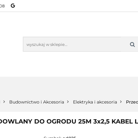
08
NOWOŚCI
BESTSELLERY
WSZYSTKIE TOWARY
ORIE
NOWOŚCI
BESTSELLERY
WSZYSTKIE TOWARY
d
Budownictwo i Akcesoria
Elektryka i akcesoria
Prze
WLANY DO OGRODU 25M 3x2,5 KABEL LI