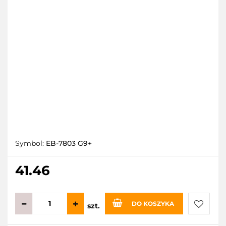
Symbol:
EB-7803 G9+
41.46
DO KOSZYKA
szt.
Do