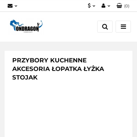
(
0
)
PLN
Zaloguj się
EUR
Załóż konto
Dodaj zgłoszenie
Zgody cookies
PRZYBORY KUCHENNE
AKCESORIA ŁOPATKA ŁYŻKA
STOJAK