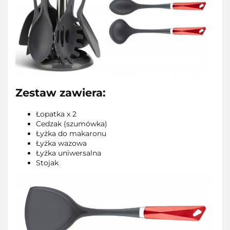
Zestaw zawiera:
Łopatka x 2
Cedzak (szumówka)
Łyżka do makaronu
Łyżka wazowa
Łyżka uniwersalna
Stojak