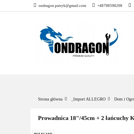
ondragon.patryk@gmail.com
+48798598208
KATEGORIE
WSZYSTKIE KATEGORIE
KATEG
Strona główna
_Import ALLEGRO
Dom i Ogr
Prowadnica 18"/45cm + 2 łańcuchy