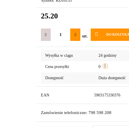
Symbol:
KD10153
25.20
DO KOSZYK
szt.
Wysyłka w ciągu
24 godziny
Cena przesyłki
0
Dostępność
Duża dostępność
EAN
5903175330376
Zamówienie telefoniczne: 798 598 208