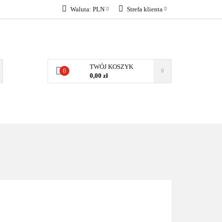
Waluta:
PLN
Strefa klienta
KONTAKT
PLN
Zaloguj się
EUR
Załóż konto
Dodaj zgłoszenie
TWÓJ KOSZYK
0
Zgody cookies
0,00 zł
KONTAKT