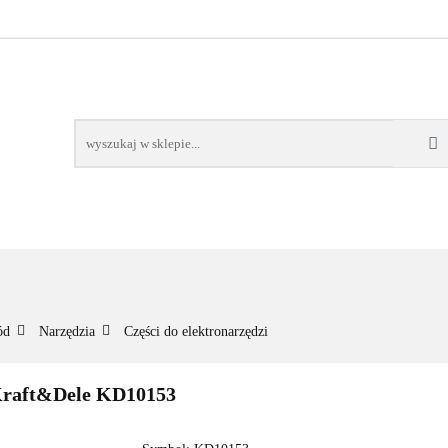
NOWOŚCI
BESTSELLERY
WSZYSTKIE TOWARY
ORIE
NOWOŚCI
BESTSELLERY
WSZYSTKIE TOWARY
ód
Narzędzia
Części do elektronarzędzi
 Kraft&Dele KD10153