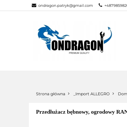
ondragon.patryk@gmail.com
+487985982
KATEGORIE
WSZYSTKIE KATEGORIE
KATEG
Strona główna
_Import ALLEGRO
Dom
Przedłużacz bębnowy, ogrodowy RAN