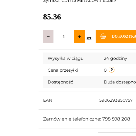
Symbol:
CD1716 METALOWY BEBEN
85.36
DO KOSZYK
szt.
Wysyłka w ciągu
24 godziny
Cena przesyłki
0
Dostępność
Duża dostępn
EAN
5906293850757
Zamówienie telefoniczne: 798 598 208