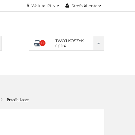
Waluta:
PLN
Strefa klienta
KONTAKT
PLN
Zaloguj się
EUR
Załóż konto
Dodaj zgłoszenie
TWÓJ KOSZYK
0
Zgody cookies
0,00 zł
KONTAKT
Przedłużacze