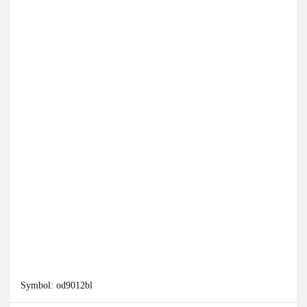
Symbol:
od9012bl