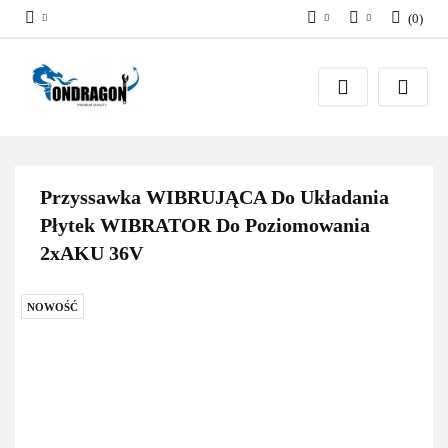
(
0
)
PLN
Zaloguj się
EUR
Załóż konto
Dodaj zgłoszenie
Zgody cookies
Przyssawka WIBRUJĄCA Do Układania
Płytek WIBRATOR Do Poziomowania
2xAKU 36V
NOWOŚĆ