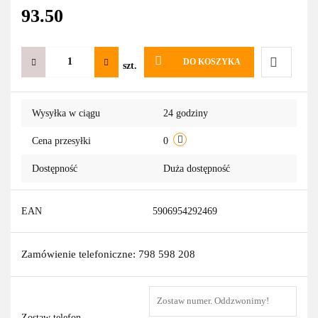
93.50
DO KOSZYKA
szt.
Do
Wysyłka w ciągu
24 godziny
przechowa
Cena przesyłki
0
Dostępność
Duża dostępność
EAN
5906954292469
Zamówienie telefoniczne: 798 598 208
Zostaw telefon