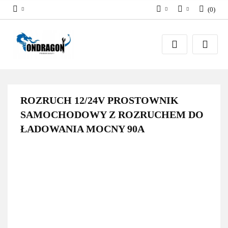
(
0
)
PLN
Zaloguj się
EUR
Załóż konto
Dodaj zgłoszenie
Zgody cookies
ROZRUCH 12/24V PROSTOWNIK
SAMOCHODOWY Z ROZRUCHEM DO
ŁADOWANIA MOCNY 90A