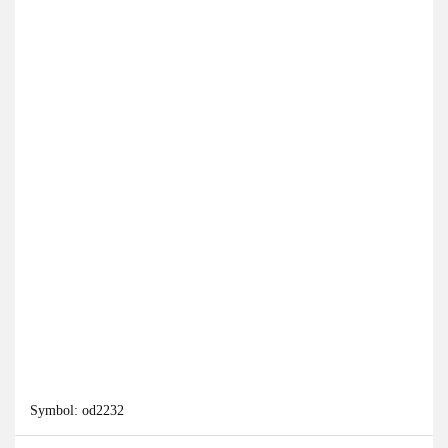
Symbol:
od2232