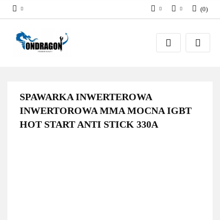
(
0
)
PLN
Zaloguj się
EUR
Załóż konto
Dodaj zgłoszenie
Zgody cookies
SPAWARKA INWERTEROWA
INWERTOROWA MMA MOCNA IGBT
HOT START ANTI STICK 330A