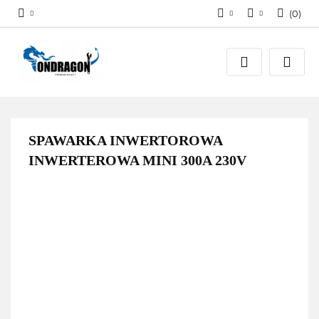
(
0
)
Zaloguj się
PLN
Załóż konto
EUR
Dodaj zgłoszenie
Zgody cookies
SPAWARKA INWERTOROWA
INWERTEROWA MINI 300A 230V