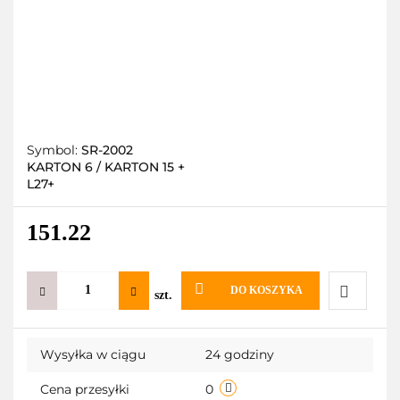
Symbol:
SR-2002
KARTON 6 / KARTON 15 +
L27+
151.22
DO KOSZYKA
szt.
Do
Wysyłka w ciągu
24 godziny
przechow
Cena przesyłki
0