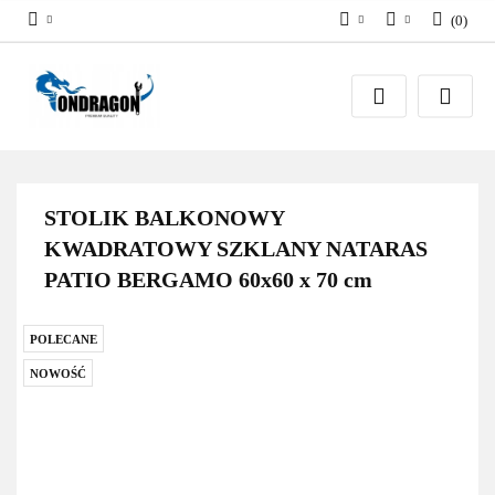
(
0
)
PLN
Zaloguj się
EUR
Załóż konto
Dodaj zgłoszenie
Zgody cookies
STOLIK BALKONOWY
KWADRATOWY SZKLANY NATARAS
PATIO BERGAMO 60x60 x 70 cm
POLECANE
NOWOŚĆ