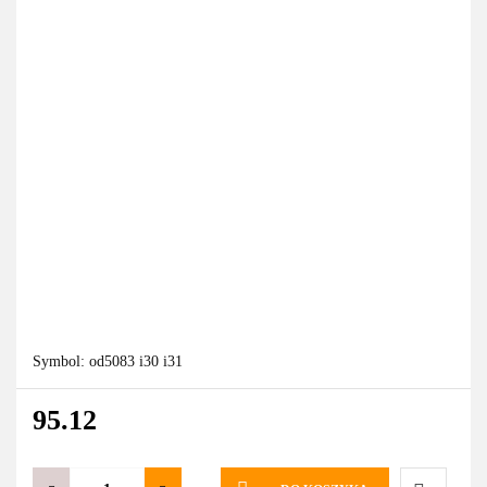
Symbol:
od5083 i30 i31
95.12