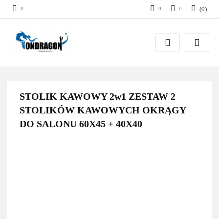
(
0
)
PLN
Zaloguj się
EUR
Załóż konto
Dodaj zgłoszenie
Zgody cookies
STOLIK KAWOWY 2w1 ZESTAW 2
STOLIKÓW KAWOWYCH OKRĄGY
DO SALONU 60X45 + 40X40