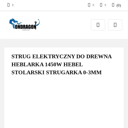
(
0
)
PLN
Zaloguj się
EUR
Załóż konto
Dodaj zgłoszenie
Zgody cookies
STRUG ELEKTRYCZNY DO DREWNA
HEBLARKA 1450W HEBEL
STOLARSKI STRUGARKA 0-3MM