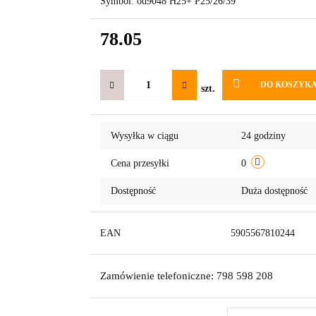
Symbol:
od9048 H25+ P25/26/39
78.05
DO KOSZYK
szt.
Wysyłka w ciągu
24 godziny
Cena przesyłki
0
Dostępność
Duża dostępność
EAN
5905567810244
Zamówienie telefoniczne: 798 598 208