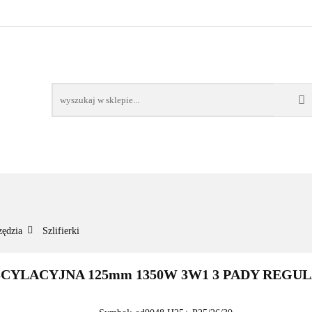
NOWOŚCI
BESTSELLERY
WSZYSTKIE TOWARY
ORIE
NOWOŚCI
BESTSELLERY
WSZYSTKIE TOWARY
zędzia
Szlifierki
LACYJNA 125mm 1350W 3W1 3 PADY REGULA