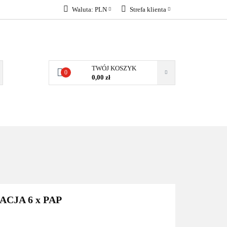
Waluta:
PLN
Strefa klienta
KONTAKT
PLN
Zaloguj się
EUR
Załóż konto
Dodaj zgłoszenie
TWÓJ KOSZYK
0
Zgody cookies
0,00 zł
KONTAKT
CJA 6 x PAP