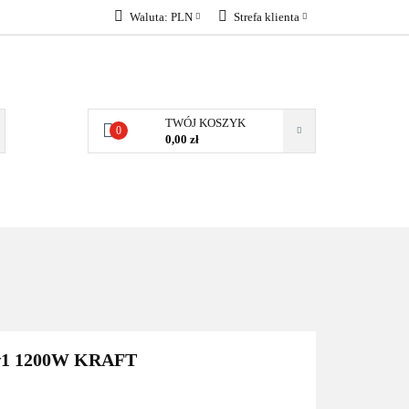
Waluta:
PLN
Strefa klienta
KONTAKT
PLN
Zaloguj się
EUR
Załóż konto
Dodaj zgłoszenie
TWÓJ KOSZYK
0
Zgody cookies
0,00 zł
KONTAKT
1 1200W KRAFT