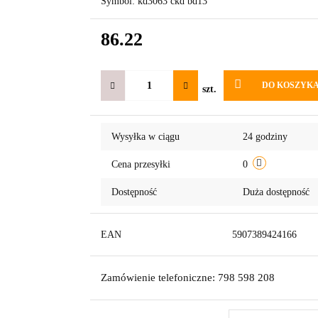
Symbol:
kd3063 ckd bd13
86.22
DO KOSZYK
szt.
Wysyłka w ciągu
24 godziny
Cena przesyłki
0
Dostępność
Duża dostępność
EAN
5907389424166
Zamówienie telefoniczne: 798 598 208