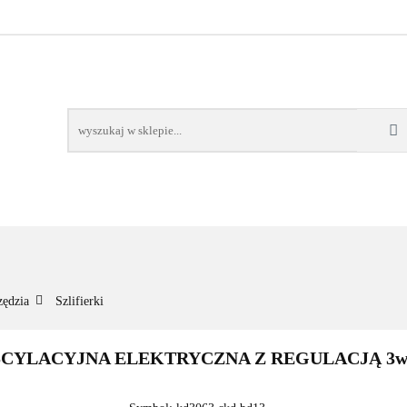
NOWOŚCI
BESTSELLERY
WSZYSTKIE TOWARY
ORIE
NOWOŚCI
BESTSELLERY
WSZYSTKIE TOWARY
zędzia
Szlifierki
CYLACYJNA ELEKTRYCZNA Z REGULACJĄ 3w