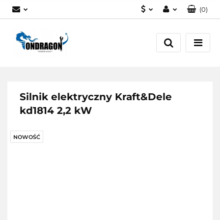
(
0
)
PLN
Zaloguj się
EUR
Załóż konto
Dodaj zgłoszenie
Zgody cookies
Silnik elektryczny Kraft&Dele
kd1814 2,2 kW
NOWOŚĆ