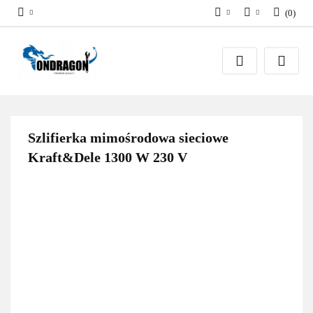
(
0
)
PLN
Zaloguj się
EUR
Załóż konto
Dodaj zgłoszenie
Zgody cookies
Szlifierka mimośrodowa sieciowe
Kraft&Dele 1300 W 230 V