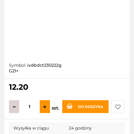
Symbol:
ivdbdct230222g
G21+
12.20
DO KOSZYKA
szt.
Do
Wysyłka w ciągu
24 godziny
przecho