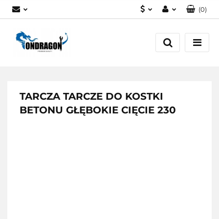
(
0
)
PLN
Zaloguj się
EUR
Załóż konto
Dodaj zgłoszenie
Zgody cookies
TARCZA TARCZE DO KOSTKI
BETONU GŁĘBOKIE CIĘCIE 230