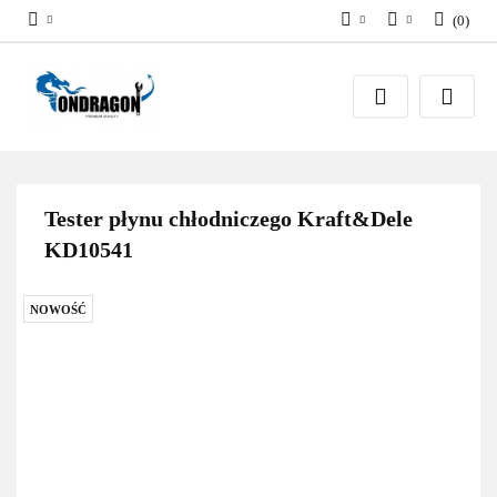
(
0
)
PLN
Zaloguj się
EUR
Załóż konto
Dodaj zgłoszenie
Zgody cookies
Tester płynu chłodniczego Kraft&Dele
KD10541
NOWOŚĆ