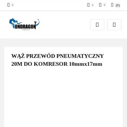
(
0
)
PLN
Zaloguj się
EUR
Załóż konto
Dodaj zgłoszenie
Zgody cookies
WĄŻ PRZEWÓD PNEUMATYCZNY
20M DO KOMRESOR 10mmx17mm