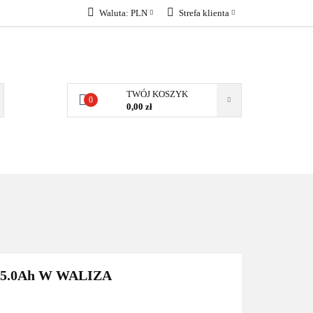
Waluta:
PLN
Strefa klienta
KONTAKT
PLN
Zaloguj się
EUR
Załóż konto
Dodaj zgłoszenie
TWÓJ KOSZYK
0
Zgody cookies
0,00 zł
KONTAKT
.0Ah W WALIZA