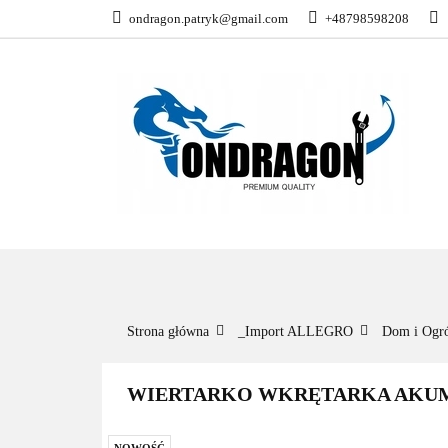
ondragon.patryk@gmail.com
+48798598208
KATEGORIE
WSZYSTKIE KATEGORIE
KATEG
Strona główna
_Import ALLEGRO
Dom i Ogr
WIERTARKO WKRĘTARKA AKUMU