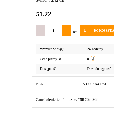
Symbol:
AD42-GB
51.22
DO KOSZYK
szt.
Wysyłka w ciągu
24 godziny
Cena przesyłki
0
Dostępność
Duża dostępność
EAN
5900670441781
Zamówienie telefoniczne: 798 598 208