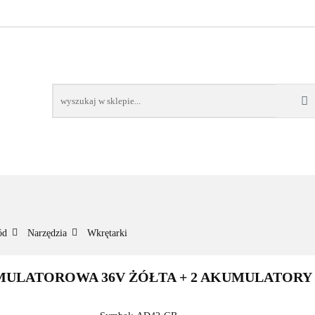
NOWOŚCI
BESTSELLERY
WSZYSTKIE TOWARY
ORIE
NOWOŚCI
BESTSELLERY
WSZYSTKIE TOWARY
ód
Narzędzia
Wkrętarki
LATOROWA 36V ŻÓŁTA + 2 AKUMULATORY 5