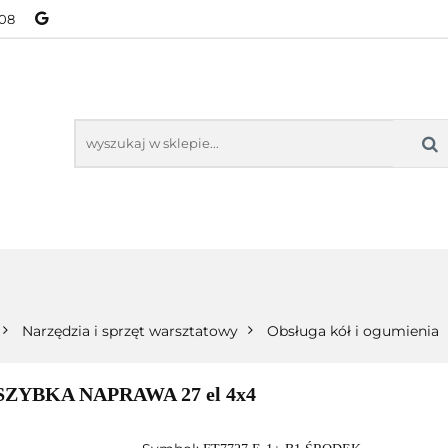
08
NOWOŚCI
BESTSELLERY
WSZYSTKIE TOWARY
ORIE
NOWOŚCI
BESTSELLERY
WSZYSTKIE TOWARY
Narzędzia i sprzęt warsztatowy
Obsługa kół i ogumienia
YBKA NAPRAWA 27 el 4x4