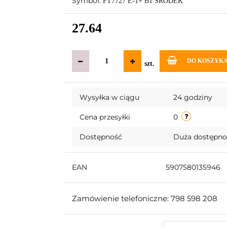
Symbol:
FT7727 E-1+ B1 ŚRODEK
27.64
DO KOSZYK
szt.
Wysyłka w ciągu
24 godziny
Cena przesyłki
0
Dostępność
Duża dostępn
EAN
5907580135946
Zamówienie telefoniczne: 798 598 208