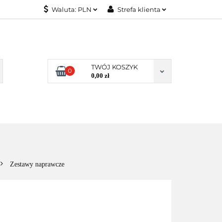
Waluta:
PLN
Strefa klienta
KONTAKT
PLN
Zaloguj się
EUR
Załóż konto
Dodaj zgłoszenie
TWÓJ KOSZYK
0
Zgody cookies
0,00 zł
KONTAKT
Zestawy naprawcze